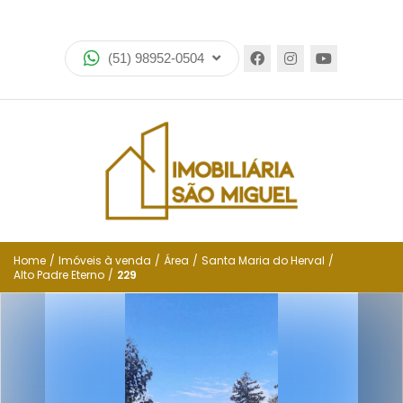
Home
(51) 98952-0504
Imóveis
Lançamentos
Encomende seu imóvel
Equipe
Financiamento
Home
/
Imóveis à venda
/
Área
/
Santa Maria do Herval
/
Alto Padre Eterno
/
229
Negocie seu imóvel
Simulador de financiamento
Negocie seu imóvel