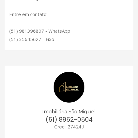
Entre em contato!
(51) 981396807 - WhatsApp
(51) 35645627 - Fixo
Imobiliária São Miguel
(51) 8952-0504
Creci: 27424J