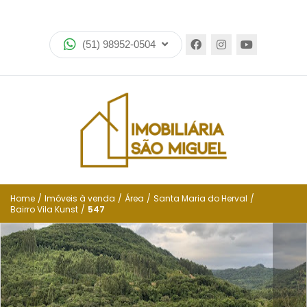
Home
(51) 98952-0504
Imóveis
Lançamentos
Encomende seu imóvel
Equipe
Financiamento
Home
/
Imóveis à venda
/
Área
/
Santa Maria do Herval
/
Bairro Vila Kunst
/
547
Negocie seu imóvel
Simulador de financiamento
Negocie seu imóvel