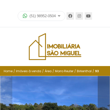
Home
(51) 98952-0504
Imóveis
Lançamentos
Encomende seu imóvel
Equipe
Financiamento
Home
/
Imóveis à venda
/
Área
/
Morro Reuter
/
Birkenthal
/
93
Negocie seu imóvel
Simulador de financiamento
Negocie seu imóvel