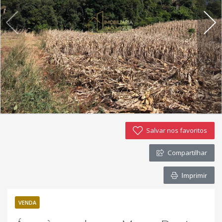
Imóveis favoritos
Contato
Salvar nos favoritos
Compartilhar
Imprimir
VENDA