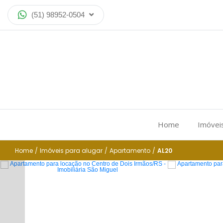
(51) 98952-0504
Home
Imóvei
Home
/
Imóveis para alugar
/
Apartamento
/
AL20