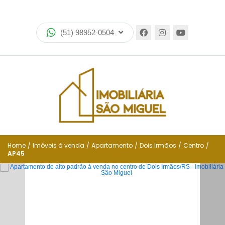
Home
(51) 98952-0504
Imóveis
Lançamentos
Encomende seu imóvel
Equipe
Financiamento
Home
/
Imóveis à venda
/
Apartamento
/
Dois Irmãos
/
Centro
/
AP45
Negocie seu imóvel
Simulador de financiamento
Negocie seu imóvel