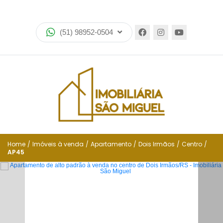
Home
(51) 98952-0504
Imóveis
Lançamentos
Encomende seu imóvel
Equipe
Financiamento
Home
/
Imóveis à venda
/
Apartamento
/
Dois Irmãos
/
Centro
/
AP45
Negocie seu imóvel
Simulador de financiamento
Negocie seu imóvel