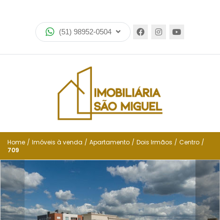
Home
(51) 98952-0504
Imóveis
Lançamentos
Encomende seu imóvel
Equipe
Financiamento
Home
/
Imóveis à venda
/
Apartamento
/
Dois Irmãos
/
Centro
/
709
Negocie seu imóvel
Simulador de financiamento
Negocie seu imóvel