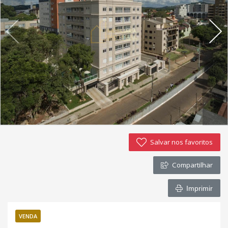
Imóveis favoritos
Contato
Salvar nos favoritos
Compartilhar
Imprimir
VENDA