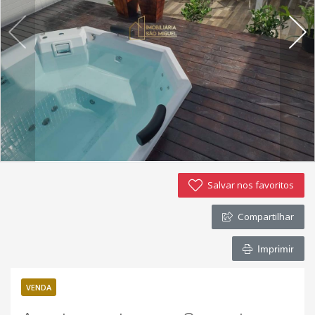
Imóveis favoritos
Contato
Salvar nos favoritos
Compartilhar
Imprimir
VENDA