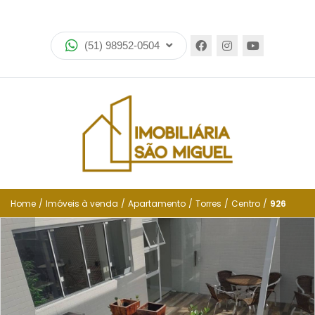
Home
(51) 98952-0504
Imóveis
Lançamentos
Encomende seu imóvel
Equipe
Financiamento
Home
/
Imóveis à venda
/
Apartamento
/
Torres
/
Centro
/
926
Negocie seu imóvel
Simulador de financiamento
Negocie seu imóvel