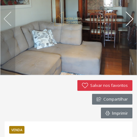
Imóveis favoritos
Contato
Salvar nos favoritos
Compartilhar
Imprimir
VENDA