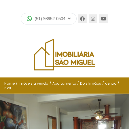
Home
(51) 98952-0504
Imóveis
Lançamentos
Encomende seu imóvel
Equipe
Financiamento
Home
/
Imóveis à venda
/
Apartamento
/
Dois Irmãos
/
centro
/
629
Negocie seu imóvel
Simulador de financiamento
Negocie seu imóvel