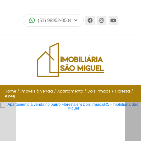
Home
(51) 98952-0504
Imóveis
Lançamentos
Encomende seu imóvel
Equipe
Financiamento
Home
/
Imóveis à venda
/
Apartamento
/
Dois Irmãos
/
Floresta
/
AP48
Negocie seu imóvel
Simulador de financiamento
Negocie seu imóvel