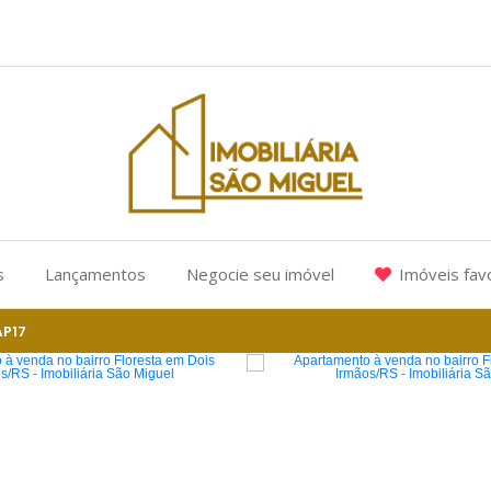
s
Lançamentos
Negocie seu imóvel
Imóveis fav
AP17