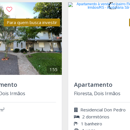
Para quem busca investir
155
mento
Apartamento
 Dois Irmãos
Floresta, Dois Irmãos
m²
Residencial Don Pedro
2 dormitórios
1 banheiro