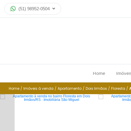
(51) 98952-0504
Home
Imóvei
Home
/
Imóveis à venda
/
Apartamento
/
Dois Irmãos
/
Floresta
/