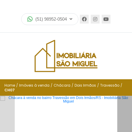
Home
(51) 98952-0504
Imóveis
Lançamentos
Encomende seu imóvel
Equipe
Financiamento
Home
/
Imóveis à venda
/
Chácara
/
Dois Irmãos
/
Travessão
/
CH07
Negocie seu imóvel
Simulador de financiamento
Negocie seu imóvel