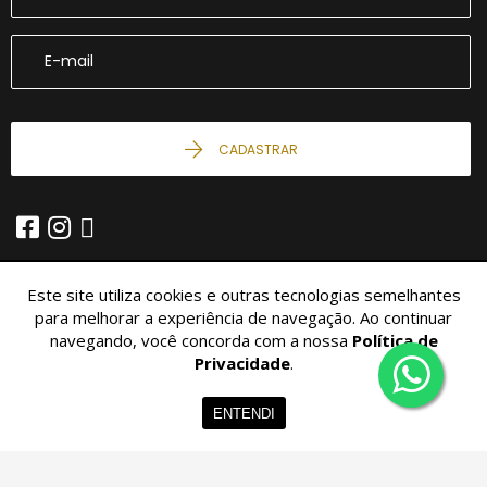
CADASTRAR
Este site utiliza cookies e outras tecnologias semelhantes
para melhorar a experiência de navegação. Ao continuar
navegando, você concorda com a nossa
Política de
© 2026 - Imobiliária São Miguel -
10.426.034/0001-04 -
Todos os
Direitos Reservados.
Privacidade
.
Home
Imóveis
Contato
Menu
ENTENDI