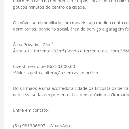
Charmosa casa no Condomínio Tulipas, localizado no bairr
poucos minutos do centro da cidade.
O imóvel semi mobiliado com móveis sob medida conta com s
dormitórios, banheiro social, área de serviço e garagem f
Área Privativa: 75m²
Área total terreno: 183m² (Sendo o terreno total com 366m
Investimento de R$350.000,00
*Valor sujeito a alteração sem aviso prévio.
Dois Irmãos é uma acolhedora cidade da Encosta da Serra 
natureza se fazem presente, fica bem próximo a Gramado
Entre em contato!
(51) 981396807 - WhatsApp