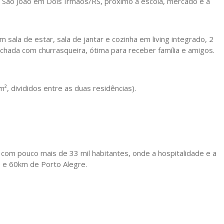
o São João em Dois Irmãos/RS, próximo a escola, mercado e a
ala de estar, sala de jantar e cozinha em living integrado, 2
echada com churrasqueira, ótima para receber família e amigos.
², divididos entre as duas residências).
com pouco mais de 33 mil habitantes, onde a hospitalidade e a
 e 60km de Porto Alegre.