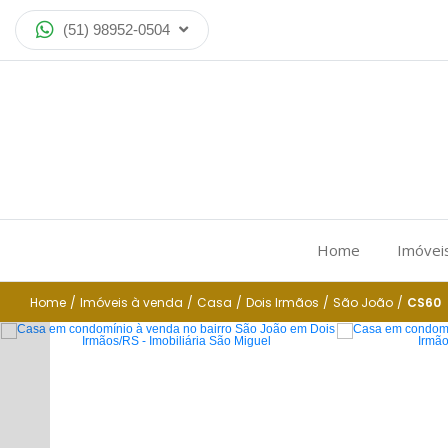
(51) 98952-0504
Home
Imóvei
Home
/
Imóveis à venda
/
Casa
/
Dois Irmãos
/
São João
/
CS60