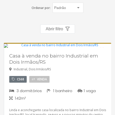
Imóveis favoritos
Ordenar por:
Contato
Abrir filtro
Casa à venda no bairro Industrial em
Dois Irmãos/RS
Industrial, Dois Irmãos/RS
CS68
VENDA
3 dormitórios
1 banheiro
1 vaga
142m²
Linda e aconchegante casa localizada no bairro Industrial em Dois
Irmãos/RS, local tranquilo, seguro e a poucos minutos do centro